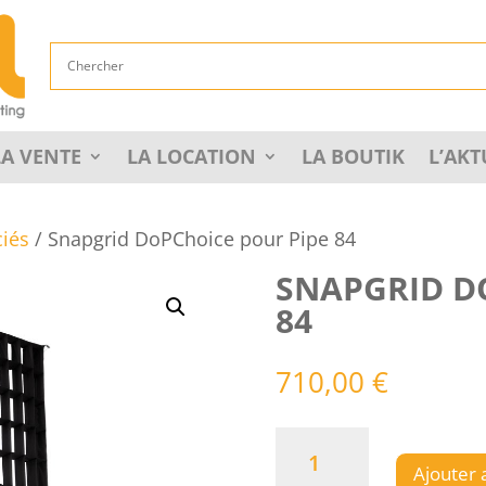
LA VENTE
LA LOCATION
LA BOUTIK
L’AKT
ciés
/ Snapgrid DoPChoice pour Pipe 84
SNAPGRID D
84
710,00
€
quantité
de
Ajouter 