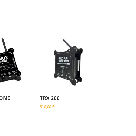
ONE
TRX 200
510,00
€