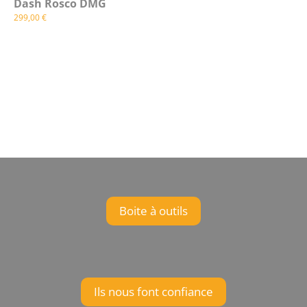
Dash Rosco DMG
299,00
€
Boite à outils
Ils nous font confiance