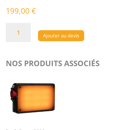
199,00
€
quantité
de
Ajouter au devis
Lightsock
Mini
(LSMINI)
NOS PRODUITS ASSOCIÉS