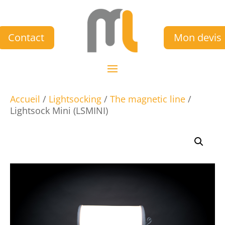
Contact
Mon devis
Accueil
/
Lightsocking
/
The magnetic line
/
Lightsock Mini (LSMINI)