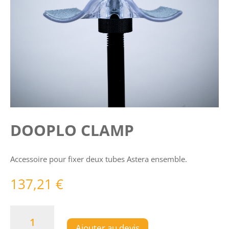
DOOPLO CLAMP
Accessoire pour fixer deux tubes Astera ensemble.
137,21
€
quantité
de
Ajouter au devis