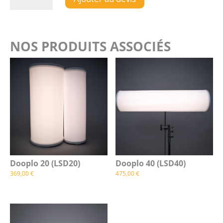
Dooplo
Clamp
NOS PRODUITS ASSOCIÉS
Dooplo 20 (LSD20)
Dooplo 40 (LSD40)
369,00
€
475,00
€