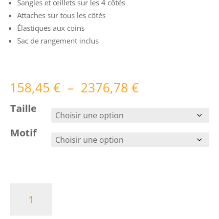
Sangles et œillets sur les 4 côtés
Attaches sur tous les côtés
Élastiques aux coins
Sac de rangement inclus
Plage
158,45
€
–
2376,78
€
de
prix :
Taille
158,45 €
à
Motif
2376,78 €
quantité
de
Camouflage